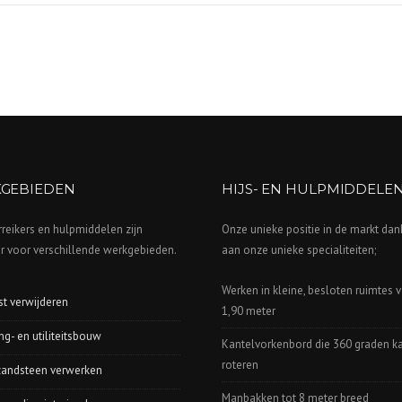
GEBIEDEN
HIJS- EN HULPMIDDELE
reikers en hulpmiddelen zijn
Onze unieke positie in de markt dan
r voor verschillende werkgebieden.
aan onze unieke specialiteiten;
Werken in kleine, besloten ruimtes 
t verwijderen
1,90 meter
g- en utiliteitsbouw
Kantelvorkenbord die 360 graden k
roteren
zandsteen verwerken
Manbakken tot 8 meter breed