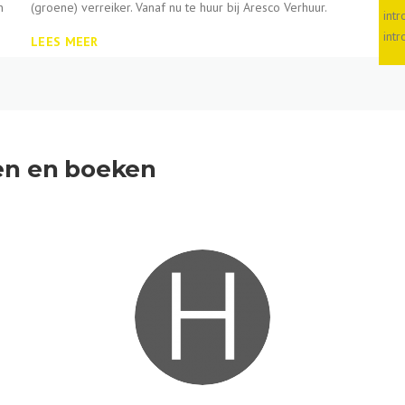
n
(groene) verreiker. Vanaf nu te huur bij Aresco Verhuur.
int
intr
LEES MEER
en en boeken