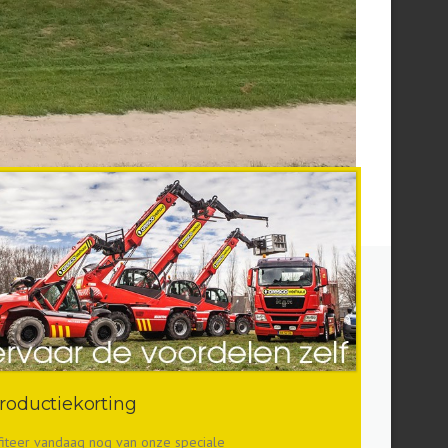
troductiekorting
fiteer vandaag nog van onze speciale