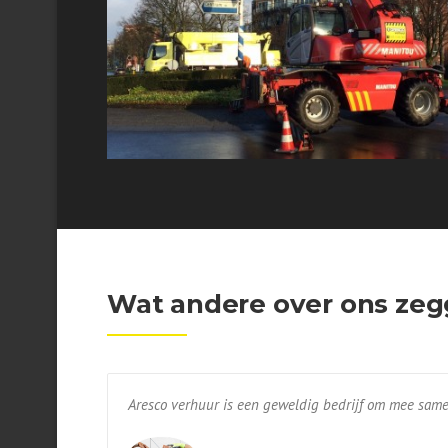
Wat andere over ons ze
Aresco verhuur is een geweldig bedrijf om mee same