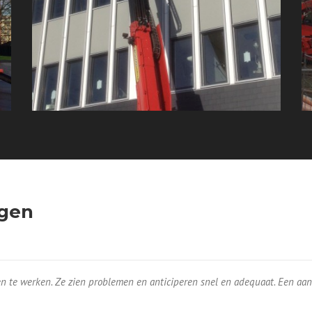
ggen
n te werken. Ze zien problemen en anticiperen snel en adequaat. Een aa