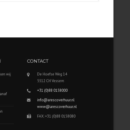
N
CONTACT
ken wij
De Hoefse Weg 14
5512 CH Vessem
+31 (0)88 0158000
vanaf
info@arescoverhuur.nl
www@arescoverhuur.nl
an
FAX: +31 (0)88 0158080