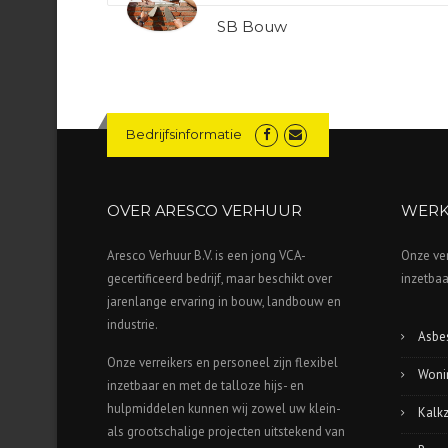
SB Bouw
Bedrijfsinformatie
OVER ARESCO VERHUUR
WERK
Aresco Verhuur B.V. is een jong VCA-
Onze ver
gecertificeerd bedrijf, maar beschikt over
inzetbaa
jarenlange ervaring in bouw, landbouw en
industrie.
Asbes
Onze verreikers en personeel zijn flexibel
Wonin
inzetbaar en met de talloze hijs- en
hulpmiddelen kunnen wij zowel uw klein-
Kalk
als grootschalige projecten uitstekend van