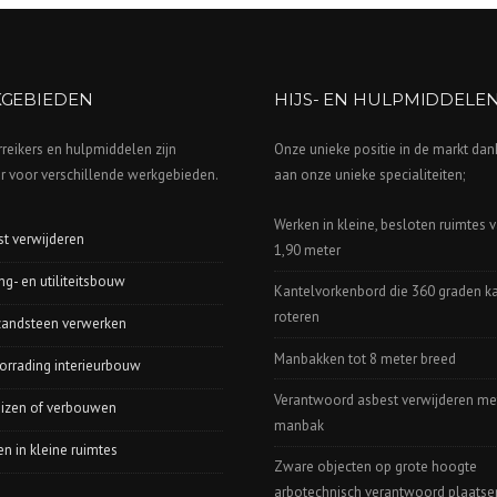
GEBIEDEN
HIJS- EN HULPMIDDELE
reikers en hulpmiddelen zijn
Onze unieke positie in de markt dan
r voor verschillende werkgebieden.
aan onze unieke specialiteiten;
Werken in kleine, besloten ruimtes 
t verwijderen
1,90 meter
g- en utiliteitsbouw
Kantelvorkenbord die 360 graden k
roteren
zandsteen verwerken
Manbakken tot 8 meter breed
orrading interieurbouw
Verantwoord asbest verwijderen me
uizen of verbouwen
manbak
n in kleine ruimtes
Zware objecten op grote hoogte
arbotechnisch verantwoord plaatse