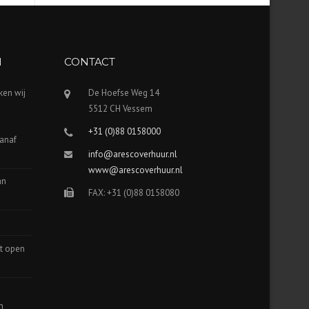
N
CONTACT
ken wij
De Hoefse Weg 14
5512 CH Vessem
+31 (0)88 0158000
vanaf
info@arescoverhuur.nl
www@arescoverhuur.nl
an
FAX: +31 (0)88 0158080
t open
n