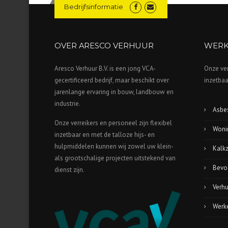
Bedrijfsinformatie
OVER ARESCO VERHUUR
WERK
Aresco Verhuur B.V. is een jong VCA-
Onze ver
gecertificeerd bedrijf, maar beschikt over
inzetbaa
jarenlange ervaring in bouw, landbouw en
industrie.
Asbes
Onze verreikers en personeel zijn flexibel
Wonin
inzetbaar en met de talloze hijs- en
hulpmiddelen kunnen wij zowel uw klein-
Kalk
als grootschalige projecten uitstekend van
Bevo
dienst zijn.
Verh
Werke