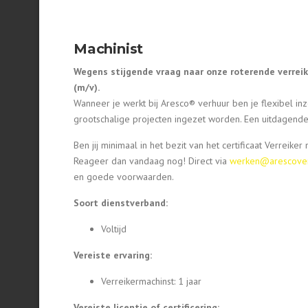
Machinist
Wegens stijgende vraag naar onze roterende verreike
(m/v).
Wanneer je werkt bij Aresco® verhuur ben je flexibel inz
grootschalige projecten ingezet worden. Een uitdagende
Ben jij minimaal in het bezit van het certificaat Verreiker
Reageer dan vandaag nog! Direct via
werken@arescover
en goede voorwaarden.
Soort dienstverband:
Voltijd
Vereiste ervaring:
Verreikermachinst: 1 jaar
Vereiste licentie of certificering: