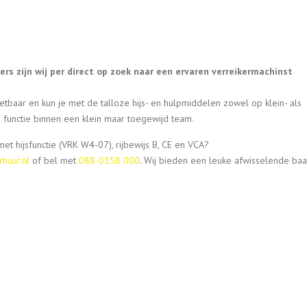
rs zijn wij per direct op zoek naar een ervaren verreikermachinst
etbaar en kun je met de talloze hijs- en hulpmiddelen zowel op klein- als
 functie binnen een klein maar toegewijd team.
 met hijsfunctie (VRK W4-07), rijbewijs B, CE en VCA?
huur.nl
of bel met
088-0158 000
. Wij bieden een leuke afwisselende ba