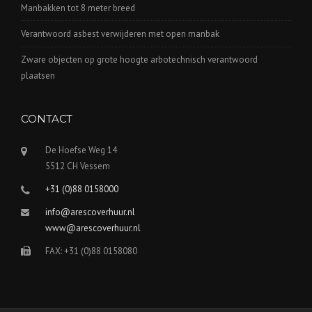
Manbakken tot 8 meter breed
Verantwoord asbest verwijderen met open manbak
Zware objecten op grote hoogte arbotechnisch verantwoord
plaatsen
CONTACT
De Hoefse Weg 14
5512 CH Vessem
+31 (0)88 0158000
info@arescoverhuur.nl
www@arescoverhuur.nl
FAX: +31 (0)88 0158080