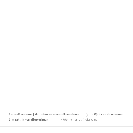
WONING- EN
UTILITEITSBOUW
dat kàn ook efficienter!
Aresco® verhuur | Het adres voor verreikerverhuur
>
Wat ons de nummer
1 maakt in verreikerverhuur
>
Woning- en utiliteitsbouw